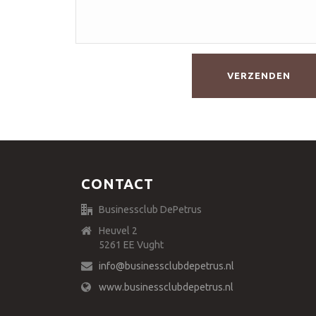
CONTACT
Businessclub DePetrus
Heuvel 2
5261 EE Vught
info@businessclubdepetrus.nl
www.businessclubdepetrus.nl