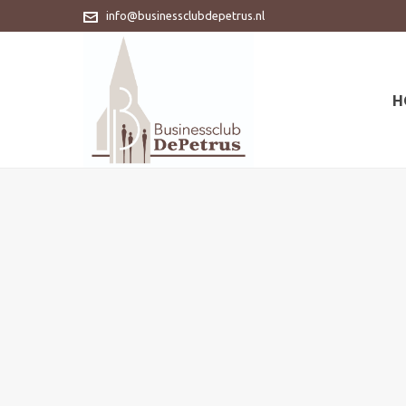
info@businessclubdepetrus.nl
H