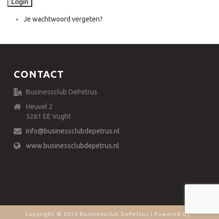
Login
Je wachtwoord vergeten?
CONTACT
Businessclub DePetrus
Heuvel 2
5261 EE Vught
info@businessclubdepetrus.nl
www.businessclubdepetrus.nl
Copyright © 2019 Businessclub DePetrus | Powered by