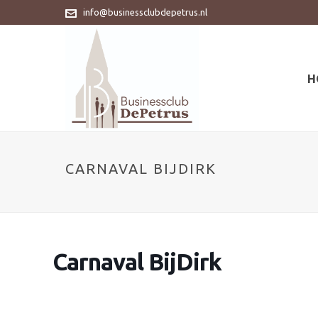
info@businessclubdepetrus.nl
H
CARNAVAL BIJDIRK
Carnaval BijDirk